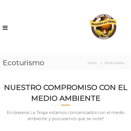
S
a
e
l
r
b
t
d
a
e
r
l
a
r
r
l
e
i
s
c
t
o
Ecoturismo
a
Inicio
Ecoturismo
n
u
t
r
e
a
n
n
NUESTRO COMPROMISO CON EL
i
t
i
e
d
MEDIO AMBIENTE
L
o
a
j
T
En braseria La Tinaja estamos concienciados con el medio
i
ambiente y procuramos que se note!!
n
a
j