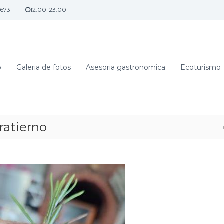
5673
12:00-23:00
o
Galeria de fotos
Asesoria gastronomica
Ecoturismo
ratierno
I