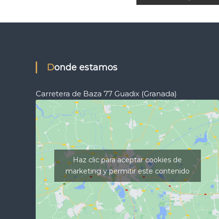
a
v
e
Donde estamos
g
Carretera de Baza 77 Guadix (Granada)
a
c
i
Haz clic para aceptar cookies de
ó
marketing y permitir este contenido
n
d