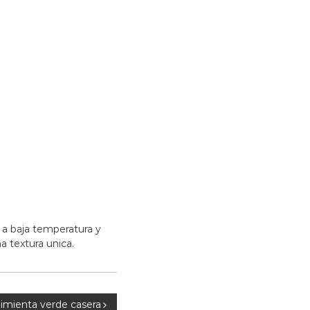
T
i
n
a
j
a
 a baja temperatura y
 textura unica.
pimienta verde casera