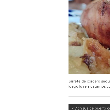
Jarrete de cordero segu
luego lo remoatamos con
N
Vichisua de puerro c