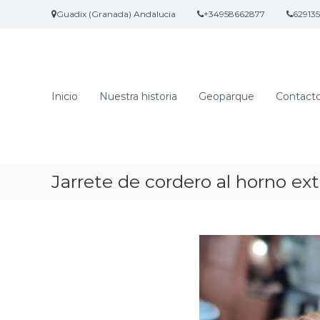
S
Guadix (Granada) Andalucia
+34958662877
62913
a
l
t
a
r
Inicio
Nuestra historia
Geoparque
Contact
a
l
c
o
n
t
Jarrete de cordero al horno ext
e
n
i
d
o