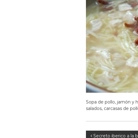
Sopa de pollo, jamón y 
salados, carcasas de poll
N
Secreto iberico a la 