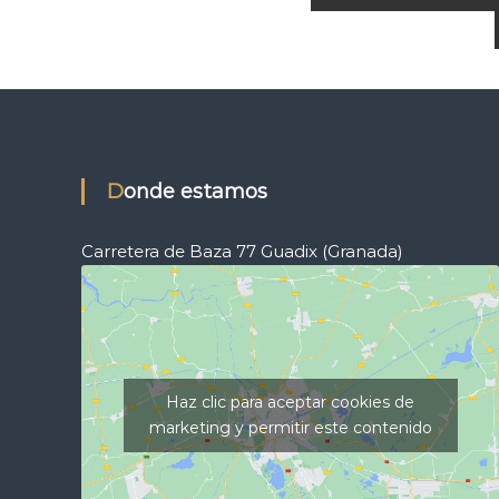
a
v
e
g
Donde estamos
a
Carretera de Baza 77 Guadix (Granada)
c
i
ó
Haz clic para aceptar cookies de
marketing y permitir este contenido
n
d