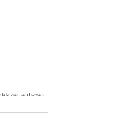
T
i
n
a
j
a
da la vida, con huesos