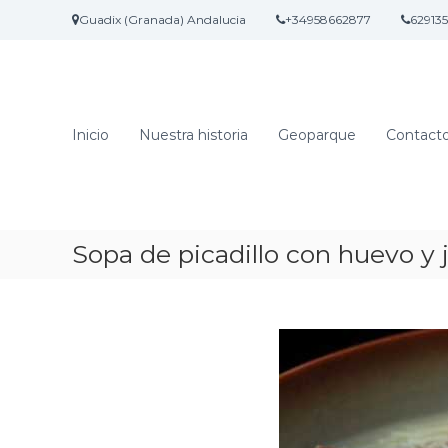
S
Guadix (Granada) Andalucia
+34958662877
62913
a
l
t
a
r
Inicio
Nuestra historia
Geoparque
Contact
a
l
c
o
n
t
Sopa de picadillo con huevo y
e
n
i
d
o